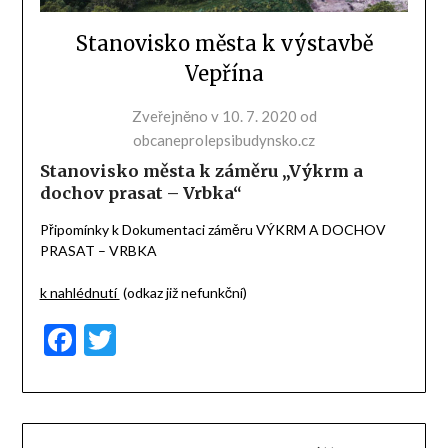
Stanovisko města k výstavbě
Vepřína
Zveřejněno v
10. 7. 2020
od
obcaneprolepsibudynsko.cz
Stanovisko města k záměru „Výkrm a
dochov prasat – Vrbka“
Připomínky k Dokumentaci záměru VÝKRM A DOCHOV
PRASAT – VRBKA
k nahlédnutí
(odkaz již nefunkční)
Facebook
Twitter