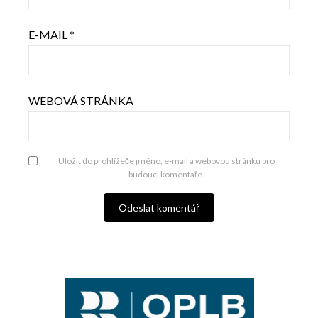
E-MAIL
*
WEBOVÁ STRÁNKA
Uložit do prohlížeče jméno, e-mail a webovou stránku pro
budoucí komentáře.