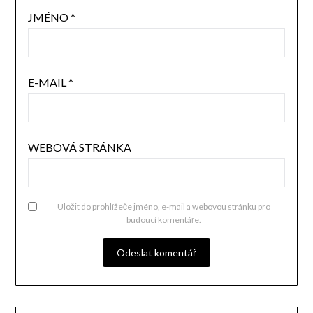
JMÉNO
*
E-MAIL
*
WEBOVÁ STRÁNKA
Uložit do prohlížeče jméno, e-mail a webovou stránku pro
budoucí komentáře.