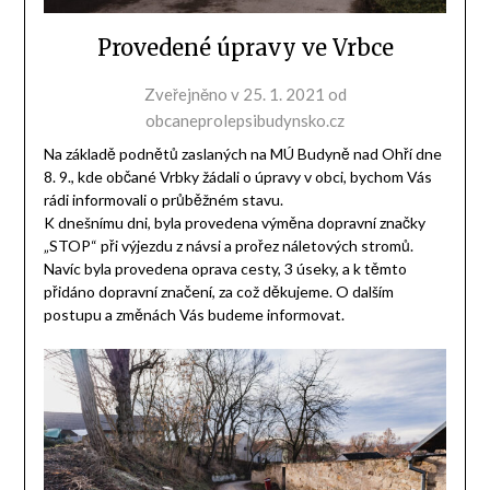
Provedené úpravy ve Vrbce
Zveřejněno v
25. 1. 2021
od
obcaneprolepsibudynsko.cz
Na základě podnětů zaslaných na MÚ Budyně nad Ohří dne
8. 9., kde občané Vrbky žádali o úpravy v obci, bychom Vás
rádi informovali o průběžném stavu.
K dnešnímu dni, byla provedena výměna dopravní značky
„STOP“ při výjezdu z návsi a prořez náletových stromů.
Navíc byla provedena oprava cesty, 3 úseky, a k těmto
přidáno dopravní značení, za což děkujeme. O dalším
postupu a změnách Vás budeme informovat.